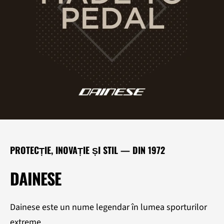
SOLD
Circumferința șoldurilor
Măsurătoarea luată orizontal în jurul șoldurilor, în partea
cea mai proeminentă a feselor (vârful când este privit din
lateral) sau în partea cea mai proeminentă a șoldurilor
dacă este mai pronunțată decât fesele
PROTECȚIE, INOVAȚIE ȘI STIL — DIN 1972
DAINESE
Dainese este un nume legendar în lumea sporturilor
extreme.