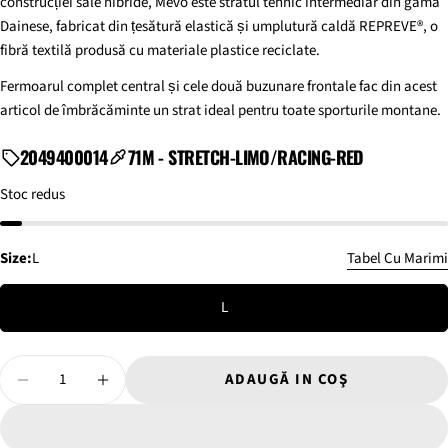
construcției sale hibride, Mevo este stratul tehnic intermediar din gama
82
-
86
-
90
-
94
-
98
-
102
-
Sold
Dainese, fabricat din țesătură elastică și umplutură caldă REPREVE®, o
86
90
94
98
102
106
fibră textilă produsă cu materiale plastice reciclate.
Fermoarul complet central și cele două buzunare frontale fac din acest
articol de îmbrăcăminte un strat ideal pentru toate sporturile montane.
PUNE O INTREBARE
2049400014
71M - STRETCH-LIMO/RACING-RED
Numele
Stoc redus
dumneavoastră
Email-
ul
Size:
L
Tabel Cu Marimi
tau
DISTRIBUIE ACEST PRODUS
Telefonul
PIEPT
tau
L
COPIE
Acțiune
Circumferința pieptului
Mesajul
Măsurarea pieptului în extensia sa maximă în timpul
Distribuiți
Distribuie
Pin
dvs
Cantitate
respirației normale, măsurată cu persoana în picioare,
pe
pe
pe
ADAUGĂ IN COŞ
trecând banda de măsurare orizontal în jurul trunchiului
REDUCEȚI CANTITATEA PENTRU BLUZA TERMIC
CREȘTEȚI CANTITATEA PENTRU BLUZ
Facebook
X
Pinterest
peste oasele scapulei (omoplați) și chiar sub axile.
Câmpurile marcate cu * sunt obligatorii.