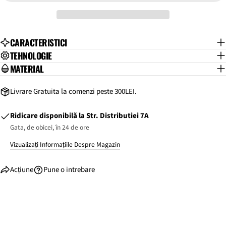
TRIMITE O ÎNTREBARE
CARACTERISTICI
TEHNOLOGIE
MATERIAL
Livrare Gratuita la comenzi peste 300LEI.
TALIE
Ridicare disponibilă la
Str. Distributiei 7A
Circumferința taliei
Gata, de obicei, în 24 de ore
Circumferința măsurată orizontal în jurul taliei, chiar
deasupra celui mai înalt punct al fiecăruia dintre oasele
Vizualizați Informațiile Despre Magazin
crestei iliace, în timpul respirației normale, pe o persoană
în picioare, cu abdomenul relaxat.
Acțiune
Pune o intrebare