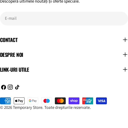
Descoperă ultimele noutăți și oferte speciale.
E-
mail
CONTACT
DESPRE NOI
LINK-URI UTILE
Facebook
Instagram
TIC-
tac
Metode
de
© 2026
Temporary Store
.
Toate drepturile rezervate.
plata