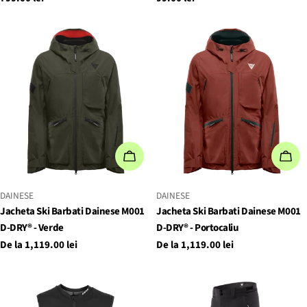
obișnuit
obișnuit
ALEGEȚI OPȚIUNILE
ALE
FURNIZOR:
FURNIZOR:
DAINESE
DAINESE
Jacheta Ski Barbati Dainese M001
Jacheta Ski Barbati Dainese M001
D-DRY® - Verde
D-DRY® - Portocaliu
Preț
De la 1,119.00 lei
Preț
De la 1,119.00 lei
obișnuit
obișnuit