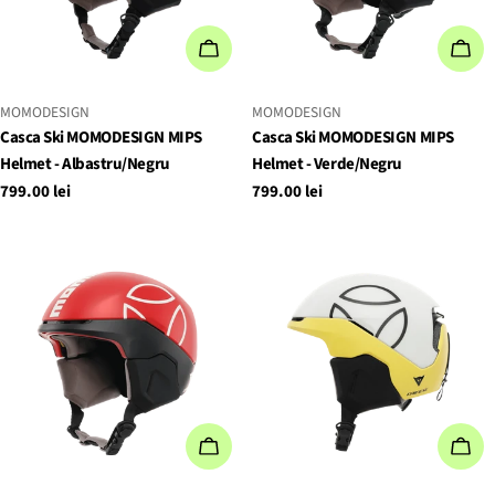
ALEGEȚI OPȚIUNILE
ALE
FURNIZOR:
FURNIZOR:
MOMODESIGN
MOMODESIGN
Casca Ski MOMODESIGN MIPS
Casca Ski MOMODESIGN MIPS
Helmet - Albastru/Negru
Helmet - Verde/Negru
Preț
799.00 lei
Preț
799.00 lei
obișnuit
obișnuit
ALEGEȚI OPȚIUNILE
ALE