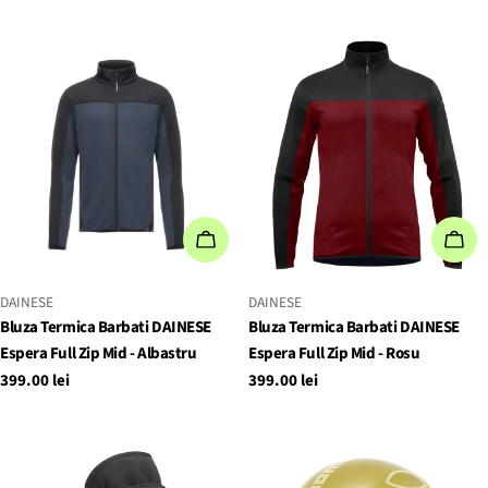
obișnuit
obișnuit
ADAUGĂ IN COŞ
ADA
FURNIZOR:
FURNIZOR:
DAINESE
DAINESE
Bluza Termica Barbati DAINESE
Bluza Termica Barbati DAINESE
Espera Full Zip Mid - Albastru
Espera Full Zip Mid - Rosu
Preț
399.00 lei
Preț
399.00 lei
obișnuit
obișnuit