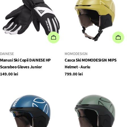
ALEGEȚI OPȚIUNILE
ALE
FURNIZOR:
FURNIZOR:
DAINESE
MOMODESIGN
Manusi Ski Copii DAINESE HP
Casca Ski MOMODESIGN MIPS
Scarabeo Gloves Junior
Helmet - Auriu
Preț
149.00 lei
Preț
799.00 lei
obișnuit
obișnuit