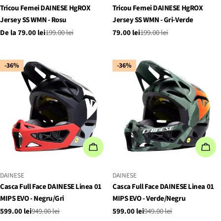
Tricou Femei DAINESE HgROX
Tricou Femei DAINESE HgROX
Jersey SS WMN - Rosu
Jersey SS WMN - Gri-Verde
De la 79.00 lei
199.00 lei
79.00 lei
199.00 lei
Preț
Preț
Preț
Preț
de
obișnuit
de
obișnuit
vânzare
vânzare
-36%
-36%
ALEGEȚI OPȚIUNILE
ALE
FURNIZOR:
FURNIZOR:
DAINESE
DAINESE
Casca Full Face DAINESE Linea 01
Casca Full Face DAINESE Linea 01
MIPS EVO - Negru/Gri
MIPS EVO - Verde/Negru
599.00 lei
949.00 lei
599.00 lei
949.00 lei
Preț
Preț
Preț
Preț