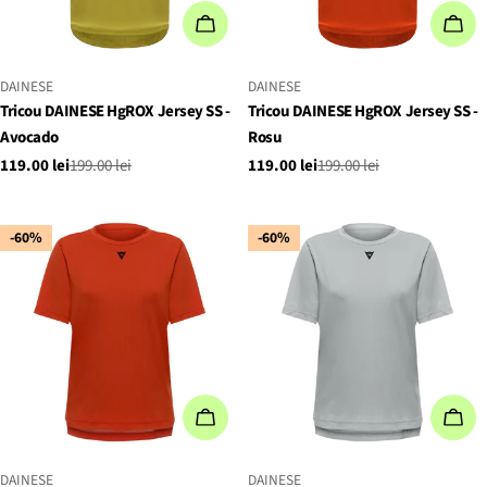
ALEGEȚI OPȚIUNILE
ALE
FURNIZOR:
FURNIZOR:
DAINESE
DAINESE
Tricou DAINESE HgROX Jersey SS -
Tricou DAINESE HgROX Jersey SS -
Avocado
Rosu
119.00 lei
199.00 lei
119.00 lei
199.00 lei
Preț
Preț
Preț
Preț
de
obișnuit
de
obișnuit
vânzare
vânzare
-60%
-60%
ALEGEȚI OPȚIUNILE
ALE
FURNIZOR:
FURNIZOR:
DAINESE
DAINESE