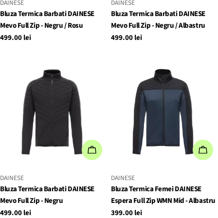
FURNIZOR:
FURNIZOR:
DAINESE
DAINESE
Bluza Termica Barbati DAINESE
Bluza Termica Barbati DAINESE
Mevo Full Zip - Negru / Rosu
Mevo Full Zip - Negru / Albastru
Preț
499.00 lei
Preț
499.00 lei
obișnuit
obișnuit
ADAUGĂ IN COŞ
ALE
FURNIZOR:
FURNIZOR:
DAINESE
DAINESE
Bluza Termica Barbati DAINESE
Bluza Termica Femei DAINESE
Mevo Full Zip - Negru
Espera Full Zip WMN Mid - Albastru
Preț
499.00 lei
Preț
399.00 lei