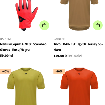
ALEGEȚI OPȚIUNILE
ALE
FURNIZOR:
FURNIZOR:
DAINESE
DAINESE
Manusi Copii DAINESE Scarabeo
Tricou DAINESE HgROX Jersey SS -
Gloves - Rosu/Negru
Maro
Preț
59.00 lei
119.00 lei
199.00 lei
Preț
Preț
obișnuit
de
obișnuit
vânzare
-40%
-40%