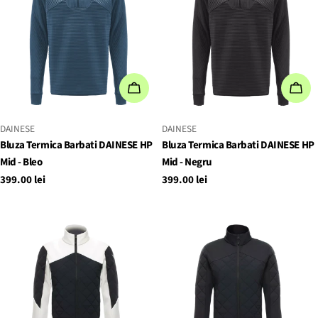
ALEGEȚI OPȚIUNILE
ALE
FURNIZOR:
FURNIZOR:
DAINESE
DAINESE
Bluza Termica Barbati DAINESE HP
Bluza Termica Barbati DAINESE HP
Mid - Bleo
Mid - Negru
Preț
399.00 lei
Preț
399.00 lei
obișnuit
obișnuit