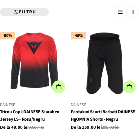
E
FILTRU
C
T
-50%
-46%
I
E
:
ALEGEȚI OPȚIUNILE
ALE
FURNIZOR:
FURNIZOR:
DAINESE
DAINESE
Tricou Copii DAINESE Scarabeo
Pantaloni Scurti Barbati DAINESE
Jersey LS - Rosu/Negru
HgOMNIA Shorts - Negru
De la 49.00 lei
99.00 lei
De la 159.00 lei
299.00 lei
Preț
Preț
Preț
Preț
de
obișnuit
de
obișnuit