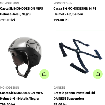
FURNIZOR:
FURNIZOR:
MOMODESIGN
MOMODESIGN
Casca Ski MOMODESIGN MIPS
Casca Ski MOMODESIGN MIPS
Helmet - Rosu/Negru
Helmet - Alb/Galben
Preț
799.00 lei
Preț
799.00 lei
obișnuit
obișnuit
ALEGEȚI OPȚIUNILE
ADA
FURNIZOR:
FURNIZOR:
MOMODESIGN
DAINESE
Casca Ski MOMODESIGN MIPS
Bretele pentru Pantaloni Ski
Helmet - Gri Metalic/Negru
DAINESE Suspenders
Preț
799.00 lei
Preț
99.00 lei