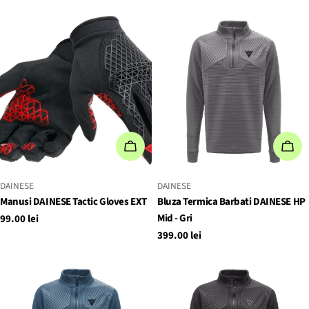
de
obișnuit
de
obișnuit
vânzare
vânzare
ALEGEȚI OPȚIUNILE
ALE
FURNIZOR:
FURNIZOR:
DAINESE
DAINESE
Manusi DAINESE Tactic Gloves EXT
Bluza Termica Barbati DAINESE HP
Mid - Gri
Preț
99.00 lei
obișnuit
Preț
399.00 lei
obișnuit