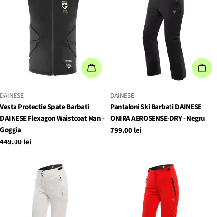
ALEGEȚI OPȚIUNILE
ALE
FURNIZOR:
FURNIZOR:
DAINESE
DAINESE
Vesta Protectie Spate Barbati
Pantaloni Ski Barbati DAINESE
DAINESE Flexagon Waistcoat Man -
ONIRA AEROSENSE-DRY - Negru
Goggia
Preț
799.00 lei
obișnuit
Preț
449.00 lei
obișnuit