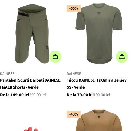
vânzare
vânzare
-60%
ALEGEȚI OPȚIUNILE
ALE
FURNIZOR:
FURNIZOR:
DAINESE
DAINESE
Pantaloni Scurti Barbati DAINESE
Tricou DAINESE Hg Omnia Jersey
HgAER Shorts - Verde
SS - Verde
De la 149.00 lei
299.00 lei
De la 79.00 lei
199.00 lei
Preț
Preț
Preț
Preț
de
obișnuit
de
obișnuit
vânzare
vânzare
-40%