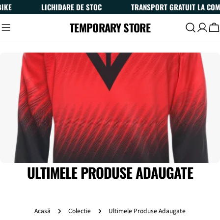
Sari
LICHIDARE DE STOC
TRANSPORT GRATUIT LA COMENZI PESTE 
la
TEMPORARY STORE
conținut
Ca
C
ULTIMELE PRODUSE ADAUGATE
O
L
Acasă
Colectie
Ultimele Produse Adaugate