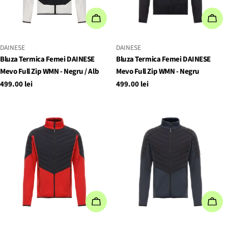
ADAUGĂ IN COŞ
ADA
FURNIZOR:
FURNIZOR:
DAINESE
DAINESE
Bluza Termica Femei DAINESE
Bluza Termica Femei DAINESE
Mevo Full Zip WMN - Negru / Alb
Mevo Full Zip WMN - Negru
Preț
499.00 lei
Preț
499.00 lei
obișnuit
obișnuit
ADAUGĂ IN COŞ
ADA